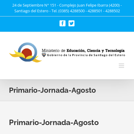
Saltar
24 de Septiembre N° 151 - Complejo Juan Felipe Ibarra (4200) -
Santiago del Estero - Tel. (0385) 4288500 - 4288501 - 4288502
al
contenido
Facebook
Twitter
Primario-Jornada-Agosto
Primario-Jornada-Agosto