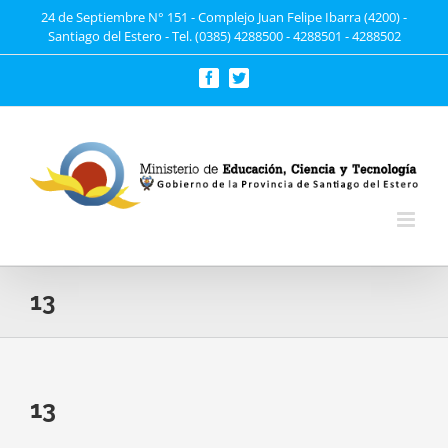
Saltar
24 de Septiembre N° 151 - Complejo Juan Felipe Ibarra (4200) -
Santiago del Estero - Tel. (0385) 4288500 - 4288501 - 4288502
al
contenido
Facebook
Twitter
13
13