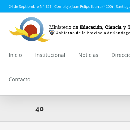
Saltar
24 de Septiembre N° 151 - Complejo Juan Felipe Ibarra (4200) - Santiago
al
contenido
Inicio
Institucional
Noticias
Direcci
Contacto
40