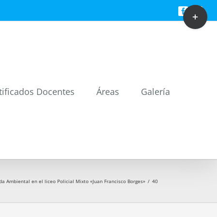
Toggle
Facebook
Twitt
Sliding
Bar
Area
tificados Docentes
Áreas
Galería
 Ambiental en el liceo Policial Mixto «Juan Francisco Borges»
/
40