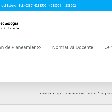
 del Estero - Tel. (0385) 4288500 - 4288501 - 4288502
on de Planeamiento
Normativa Docente
Cer
Inicio
/
El Programa Plantando Futuro compartió una Jornada