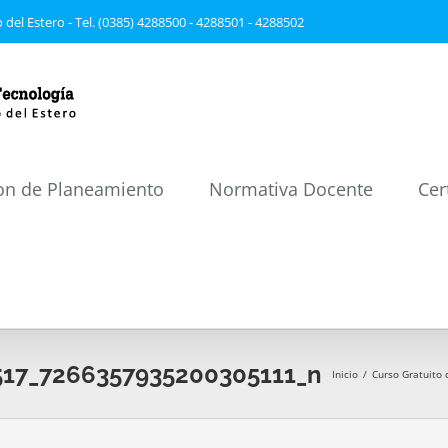
 del Estero - Tel. (0385) 4288500 - 4288501 - 4288502
on de Planeamiento
Normativa Docente
Cer
17_7266357935200305111_n
Inicio
/
Curso Gratuito d