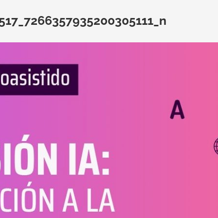
517_7266357935200305111_n