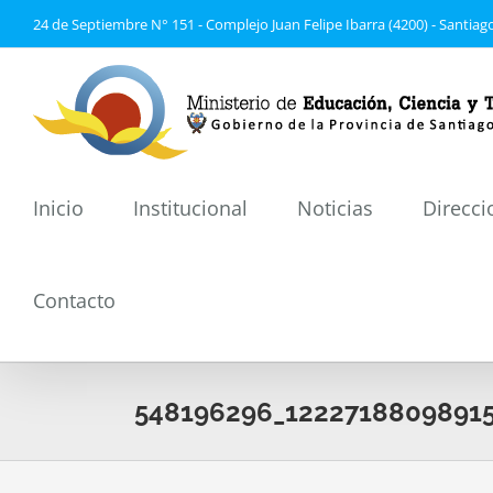
Saltar
24 de Septiembre N° 151 - Complejo Juan Felipe Ibarra (4200) - Santiago
al
contenido
Inicio
Institucional
Noticias
Direcci
Contacto
548196296_12227188098915