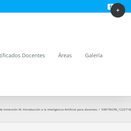
Toggle
Facebook
Twitt
Sliding
Bar
Area
tificados Docentes
Áreas
Galería
e Inmersión IA: Introducción a la Inteligencia Artificial para docentes
/
548196296_1222718