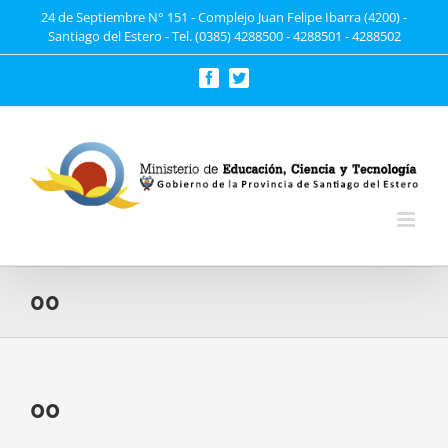
Saltar
24 de Septiembre N° 151 - Complejo Juan Felipe Ibarra (4200) -
Santiago del Estero - Tel. (0385) 4288500 - 4288501 - 4288502
al
contenido
Facebook
Twitter
00
00