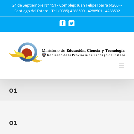
Saltar
24 de Septiembre N° 151 - Complejo Juan Felipe Ibarra (4200) -
Santiago del Estero - Tel. (0385) 4288500 - 4288501 - 4288502
al
contenido
Facebook
Twitter
01
01