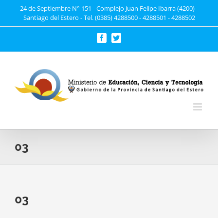
Saltar
24 de Septiembre N° 151 - Complejo Juan Felipe Ibarra (4200) -
Santiago del Estero - Tel. (0385) 4288500 - 4288501 - 4288502
al
contenido
Facebook
Twitter
03
03