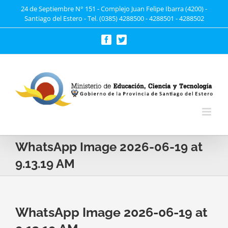
Saltar
24 de Septiembre N° 151 - Complejo Juan Felipe Ibarra (4200) -
Santiago del Estero - Tel. (0385) 4288500 - 4288501 - 4288502
al
contenido
Facebook
Twitter
WhatsApp Image 2026-06-19 at
9.13.19 AM
WhatsApp Image 2026-06-19 at