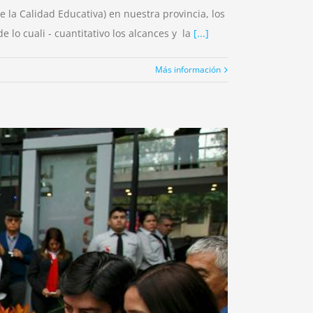
 la Calidad Educativa) en nuestra provincia, los
 lo cuali - cuantitativo los alcances y la
[...]
Más información