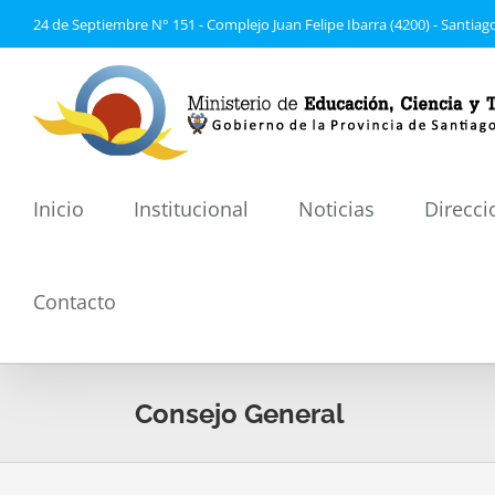
Saltar
24 de Septiembre N° 151 - Complejo Juan Felipe Ibarra (4200) - Santiago
al
contenido
Inicio
Institucional
Noticias
Direcci
Contacto
Consejo General