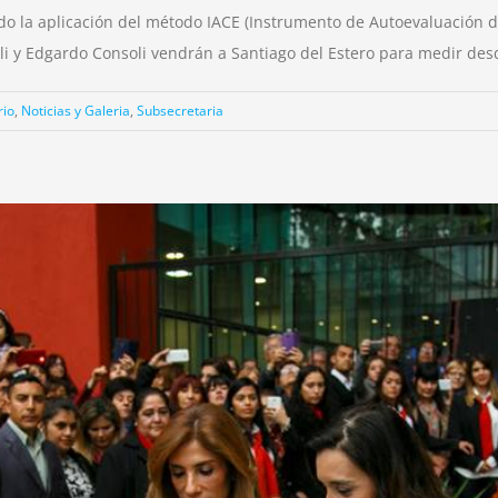
do la aplicación del método IACE (Instrumento de Autoevaluación de
li y Edgardo Consoli vendrán a Santiago del Estero para medir desde
rio
,
Noticias y Galeria
,
Subsecretaria