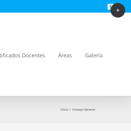
Toggle
Facebook
Twitt
Sliding
Bar
Area
tificados Docentes
Áreas
Galería
Inicio
/
Consejo General