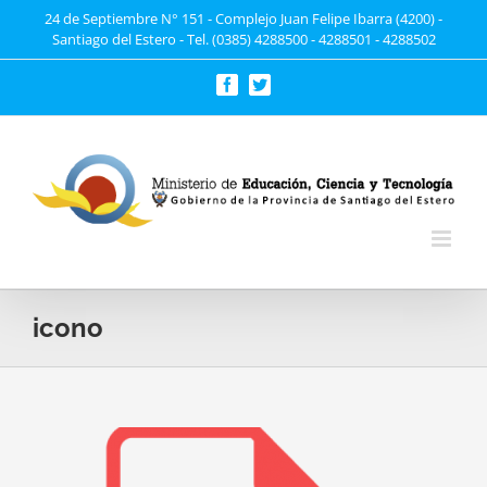
Saltar
24 de Septiembre N° 151 - Complejo Juan Felipe Ibarra (4200) -
Santiago del Estero - Tel. (0385) 4288500 - 4288501 - 4288502
al
contenido
Facebook
Twitter
icono