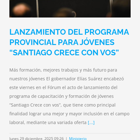
LANZAMIENTO DEL PROGRAMA
PROVINCIAL PARA JÓVENES
“SANTIAGO CRECE CON VOS”
Más formación, mejores trabajos y más futuro para
nuestros jóvenes El gobernador Elías Suárez encabezó
este viernes en el Fórum el acto de lanzamiento del
programa de capacitación y formación de jóvenes
“Santiago Crece con vos”, que tiene como principal
finalidad lograr una mejor y mayor inclusión en el campo
laboral, mediante una variada oferta
[...]
lunes 29 diciembre, 2025 09:26
|
Ministerio