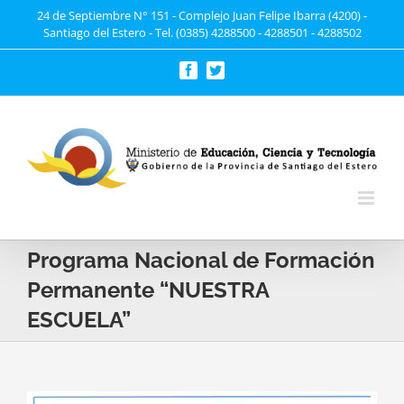
Saltar
24 de Septiembre N° 151 - Complejo Juan Felipe Ibarra (4200) -
Santiago del Estero - Tel. (0385) 4288500 - 4288501 - 4288502
al
contenido
Facebook
Twitter
Programa Nacional de Formación
Permanente “NUESTRA
ESCUELA”