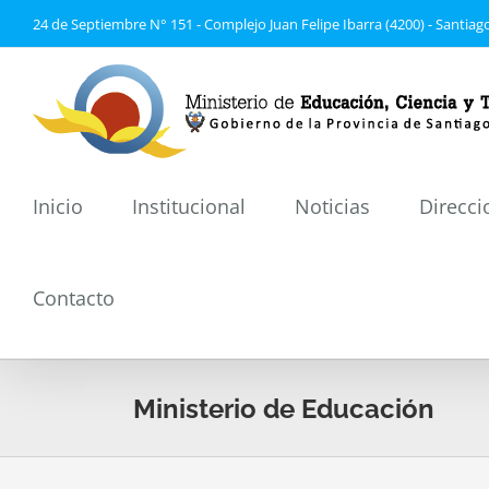
Saltar
24 de Septiembre N° 151 - Complejo Juan Felipe Ibarra (4200) - Santiago
al
contenido
Inicio
Institucional
Noticias
Direcci
Contacto
Ministerio de Educación