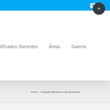
Toggle
Facebook
Twitt
Sliding
Bar
Area
tificados Docentes
Áreas
Galería
Inicio
/
Etiqueta:
Ministerio de Educación